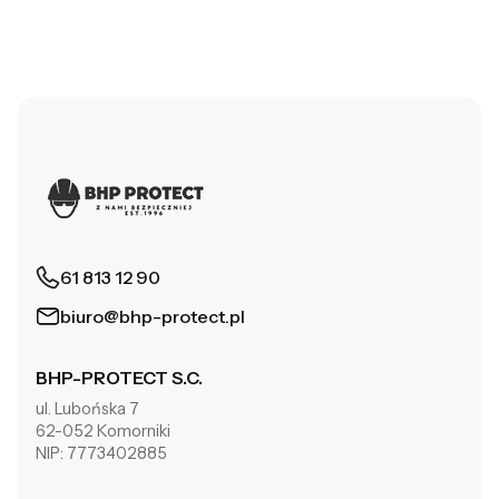
61 813 12 90
biuro@bhp-protect.pl
BHP-PROTECT S.C.
ul. Lubońska 7
62-052 Komorniki
NIP: 7773402885