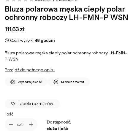
Bluza polarowa męska ciepły polar
ochronny roboczy LH-FMN-P WSN
Cena
111,63 zł
Czas wysyłki:
48 godzin
Bluza polarowa męska ciepły polar ochronny roboczy LH-FMN-
P WSN
Przejdź do pełnego opisu
Wysoka jakość
14 dni na zwrot
Tabela rozmiarów
Ilość
Dostępność:
szt.
duża ilość