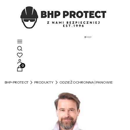
Otwórz wyszukiwarkę
Produkty w koszyku: 0. Zobacz szczegóły
BHP-PROTECT
PRODUKTY
ODZIEŻ OCHRONNA | PANOWIE