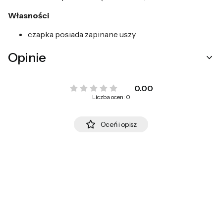
Własności
czapka posiada zapinane uszy
Opinie
0.00
Liczba ocen: 0
Oceń i opisz