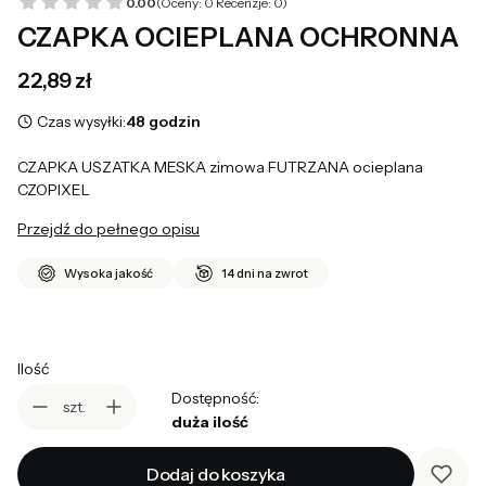
0.00
(Oceny: 0 Recenzje: 0)
CZAPKA OCIEPLANA OCHRONNA
Cena
22,89 zł
Czas wysyłki:
48 godzin
CZAPKA USZATKA MESKA zimowa FUTRZANA ocieplana
CZOPIXEL
Przejdź do pełnego opisu
Wysoka jakość
14 dni na zwrot
Ilość
Dostępność:
szt.
duża ilość
Dodaj do koszyka