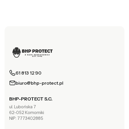
61 813 12 90
biuro@bhp-protect.pl
BHP-PROTECT S.C.
ul. Lubońska 7
62-052 Komorniki
NIP: 7773402885