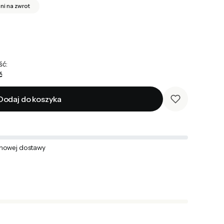
dni na zwrot
ść:
ć
Dodaj do koszyka
mowej dostawy