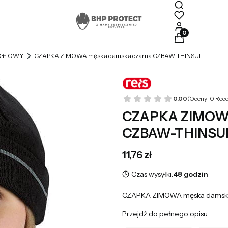
Produkty w kosz
 GŁOWY
CZAPKA ZIMOWA męska damska czarna CZBAW-THINSUL
0.00
(Oceny: 0 Rece
CZAPKA ZIMOWA
CZBAW-THINSU
Cena
11,76 zł
Czas wysyłki:
48 godzin
CZAPKA ZIMOWA męska damsk
Przejdź do pełnego opisu