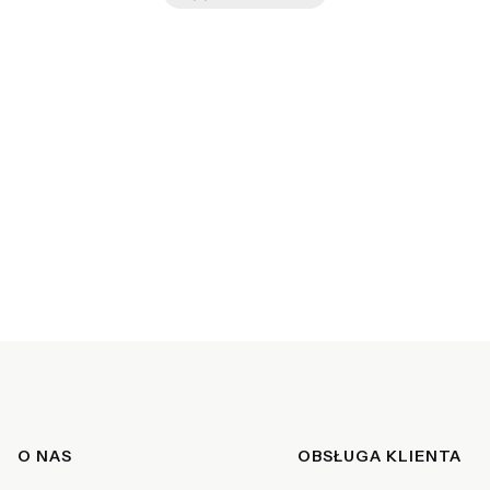
Linki w stopce
O NAS
OBSŁUGA KLIENTA