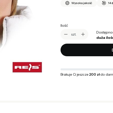
Wysoka jakość
14 
Ilość
Dostępno
szt.
duża iloś
Brakuje Ci jeszcze
200 zł
do dar