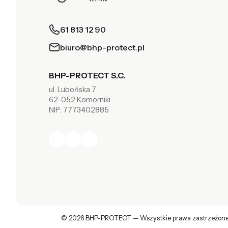
61 813 12 90
biuro@bhp-protect.pl
BHP-PROTECT S.C.
ul. Lubońska 7
62-052 Komorniki
NIP: 7773402885
© 2026 BHP-PROTECT — Wszystkie prawa zastrzeżone