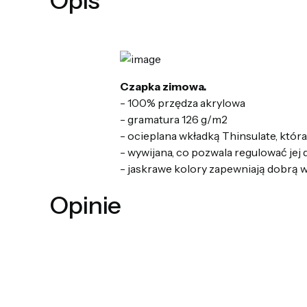
Opis
Czapka zimowa.
- 100% przędza akrylowa
- gramatura 126 g/m2
- ocieplana wkładką Thinsulate, któr
- wywijana, co pozwala regulować jej 
- jaskrawe kolory zapewniają dobrą 
Opinie