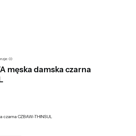
yku: 0. Zobacz szczegóły
nzje: 0)
 męska damska czarna
L
a czarna CZBAW-THINSUL