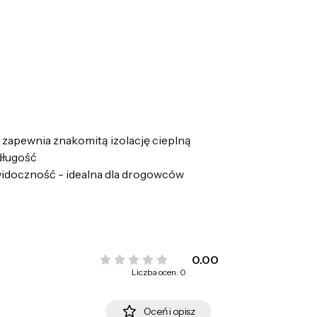
a zapewnia znakomitą izolację cieplną
długość
widoczność - idealna dla drogowców
0.00
Liczba ocen: 0
Oceń i opisz