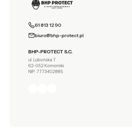
61 813 12 90
biuro@bhp-protect.pl
BHP-PROTECT S.C.
ul. Lubońska 7
62-052 Komorniki
NIP: 7773402885