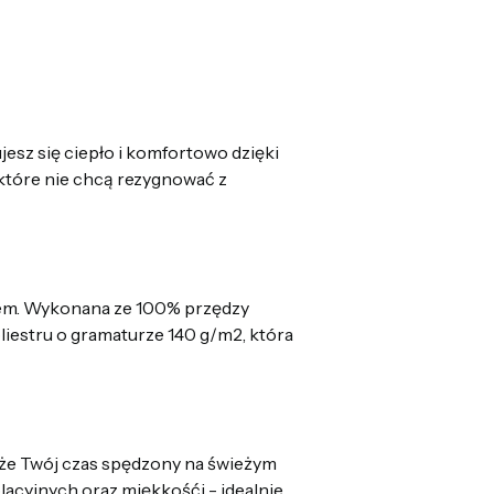
esz się ciepło i komfortowo dzięki
 które nie chcą rezygnować z
ozem. Wykonana ze 100% przędzy
iestru o gramaturze 140 g/m2, która
, że Twój czas spędzony na świeżym
lacyjnych oraz miękkośći - idealnie