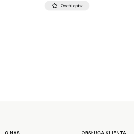
Oceń i opisz
O NAS
OBSŁUGA KLIENTA