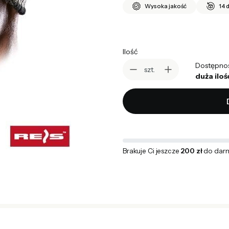
Wysoka jakość
14 
Ilość
Dostępno
szt.
duża iloś
Brakuje Ci jeszcze
200 zł
do dar