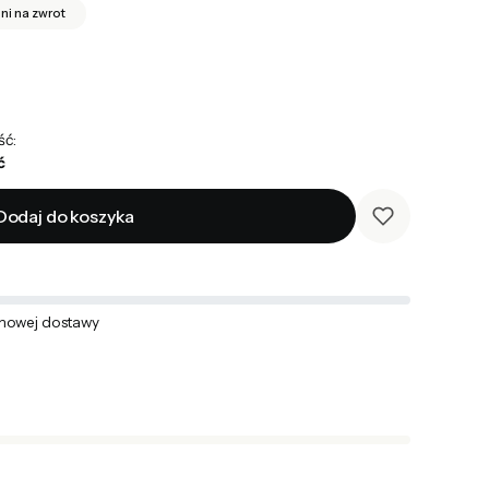
dni na zwrot
ść:
ć
Dodaj do koszyka
mowej dostawy