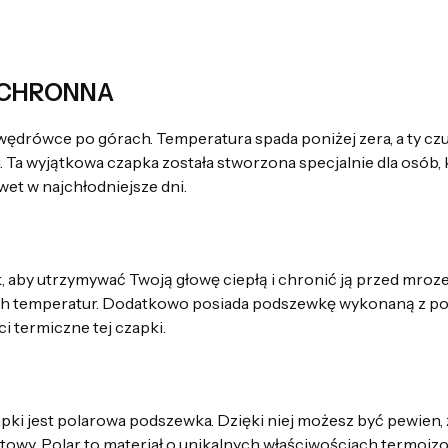
OCHRONNA
wędrówce po górach. Temperatura spada poniżej zera, a ty czuj
 Ta wyjątkowa czapka została stworzona specjalnie dla osób,
et w najchłodniejsze dni.
k, aby utrzymywać Twoją głowę ciepłą i chronić ją przed mr
kich temperatur. Dodatkowo posiada podszewkę wykonaną z pol
i termiczne tej czapki.
apki jest polarowa podszewka. Dzięki niej możesz być pewien
owy. Polar to materiał o unikalnych właściwościach termoizo