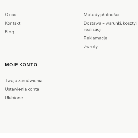
Linki w stopce
O nas
Metody płatności
Kontakt
Dostawa – warunki, koszty i
realizacji
Blog
Reklamacje
Zwroty
MOJE KONTO
Twoje zamówienia
Ustawienia konta
Ulubione