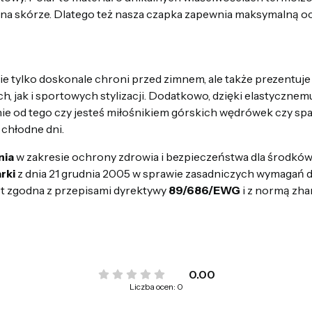
 na skórze. Dlatego też nasza czapka zapewnia maksymalną 
tylko doskonale chroni przed zimnem, ale także prezentuje s
, jak i sportowych stylizacji. Dodatkowo, dzięki elastycznemu
ie od tego czy jesteś miłośnikiem górskich wędrówek czy spa
chłodne dni.
nia
w zakresie ochrony zdrowia i bezpieczeństwa dla środków
rki
z dnia 21 grudnia 2005 w sprawie zasadniczych wymagań 
est zgodna z przepisami dyrektywy
89/686/EWG
i z normą zh
0.00
Liczba ocen: 0