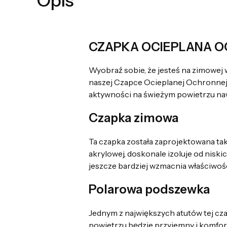
Opis
CZAPKA OCIEPLANA 
Wyobraź sobie, że jesteś na zimowej 
naszej Czapce Ocieplanej Ochronnej.
aktywności na świeżym powietrzu naw
Czapka zimowa
Ta czapka została zaprojektowana ta
akrylowej, doskonale izoluje od nis
jeszcze bardziej wzmacnia właściwośc
Polarowa podszewka
Jednym z największych atutów tej cz
powietrzu będzie przyjemny i komfort