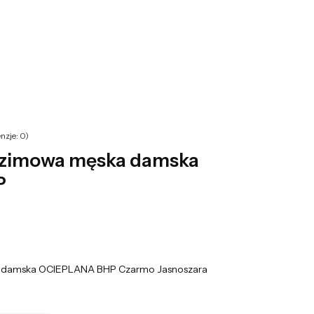
yku: 0. Zobacz szczegóły
nzje: 0)
 zimowa męska damska
P
 damska OCIEPLANA BHP Czarmo Jasnoszara