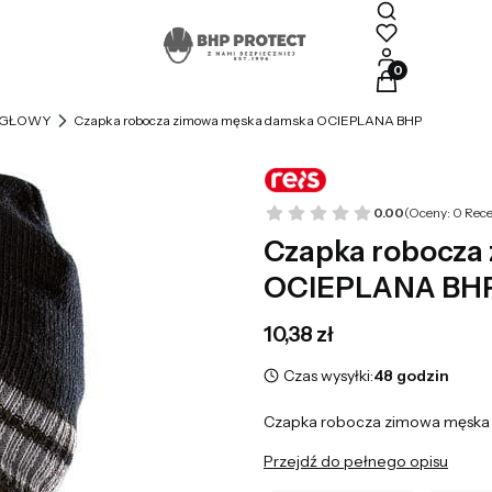
Produkty w kosz
 GŁOWY
Czapka robocza zimowa męska damska OCIEPLANA BHP
0.00
(Oceny: 0 Rece
Czapka robocza
OCIEPLANA BH
Cena
10,38 zł
Czas wysyłki:
48 godzin
Czapka robocza zimowa męska
Przejdź do pełnego opisu