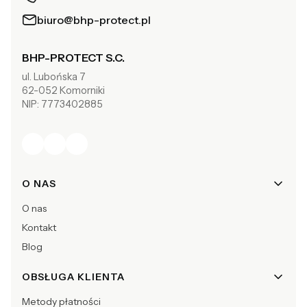
biuro@bhp-protect.pl
BHP-PROTECT S.C.
ul. Lubońska 7
62-052 Komorniki
NIP: 7773402885
Linki w stopce
O NAS
O nas
Kontakt
Blog
OBSŁUGA KLIENTA
Metody płatności