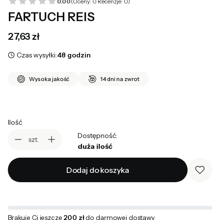
0.00
(Oceny: 0 Recenzje: 0)
FARTUCH REIS
Cena
27,63 zł
Czas wysyłki:
48 godzin
Wysoka jakość
14 dni na zwrot
Ilość
Dostępność:
szt.
duża ilość
Dodaj do koszyka
Brakuje Ci jeszcze
200 zł
do darmowej dostawy