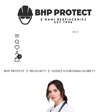
Otwórz wyszukiwarkę
Produkty w koszyku: 0. Zobacz szczegóły
BHP-PROTECT
PRODUKTY
ODZIEŻ OCHRONNA | KOBIETY