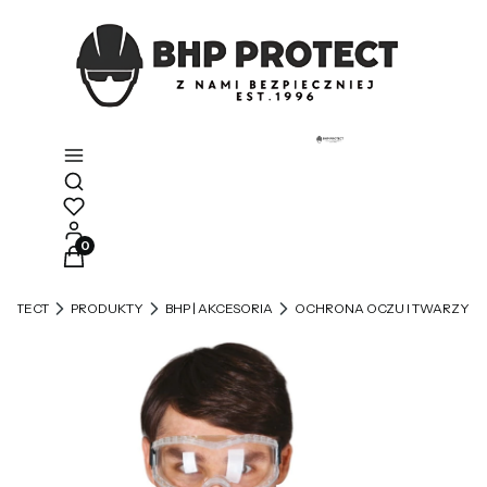
Otwórz wyszukiwarkę
Produkty w koszyku: 0. Zobacz szczegóły
PROTECT
PRODUKTY
BHP | AKCESORIA
OCHRONA OCZU I TWARZY