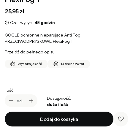
Cena
25,95 zł
Czas wysyłki:
48 godzin
GOGLE ochronne nieparujące Anti Fog
PRZECIWODPRYSKOWE FlexiFog T
Przejdź do pełnego opisu
Wysoka jakość
14 dni na zwrot
Ilość
Dostępność:
szt.
duża ilość
Dodaj do koszyka