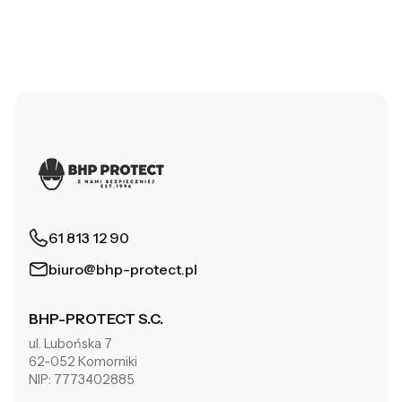
61 813 12 90
biuro@bhp-protect.pl
BHP-PROTECT S.C.
ul. Lubońska 7
62-052 Komorniki
NIP: 7773402885