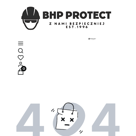
Otwórz wyszukiwarkę
Produkty w koszyku: 0. Zobacz szczegóły