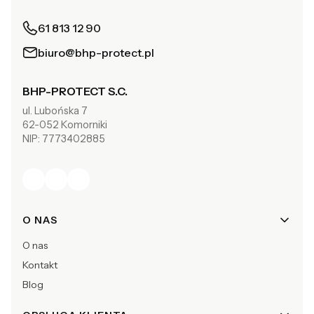
61 813 12 90
biuro@bhp-protect.pl
BHP-PROTECT S.C.
ul. Lubońska 7
62-052 Komorniki
NIP: 7773402885
Linki w stopce
O NAS
O nas
Kontakt
Blog