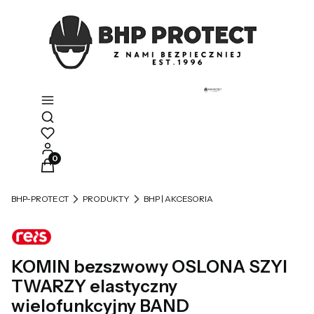
Otwórz wyszukiwarkę
Produkty w koszyku: 0. Zobacz szczegóły
BHP-PROTECT
PRODUKTY
BHP | AKCESORIA
KOMIN bezszwowy OSLONA SZYI
TWARZY elastyczny
wielofunkcyjny BAND