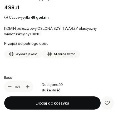
Cena
4,98 zł
Czas wysyłki:
48 godzin
KOMIN bezszwowy OSLONA SZYI TWARZY elastyczny
wielofunkcyjny BAND
Przejdź do pełnego opisu
Wysoka jakość
14 dni na zwrot
Ilość
Dostępność:
szt.
duża ilość
Dodaj do koszyka