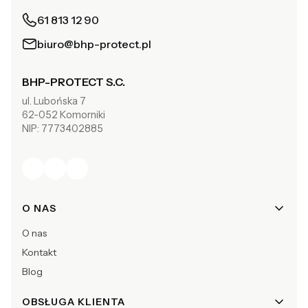
61 813 12 90
biuro@bhp-protect.pl
BHP-PROTECT S.C.
ul. Lubońska 7
62-052 Komorniki
NIP: 7773402885
Linki w stopce
O NAS
O nas
Kontakt
Blog
OBSŁUGA KLIENTA