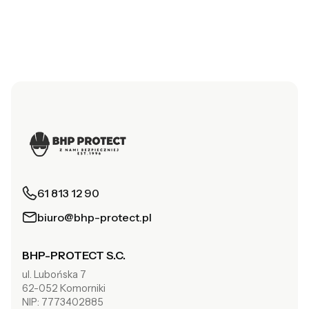
61 813 12 90
biuro@bhp-protect.pl
BHP-PROTECT S.C.
ul. Lubońska 7
62-052 Komorniki
NIP: 7773402885