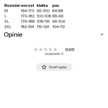
Rozmiar
wzrost
klatka
pas
M
164-170
96-100
84-88
L
170-182
100-108
88-96
XL
176-188
108-116
96-104
2XL
182-194
116-124
104-112
Opinie
0.00
Liczba ocen: 0
Oceń i opisz