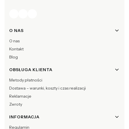
Linki w stopce
O NAS
O nas
Kontakt
Blog
OBSŁUGA KLIENTA
Metody płatności
Dostawa – warunki, koszty i czas realizacji
Reklamacje
Zwroty
INFORMACJA
Regulamin