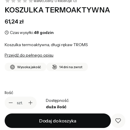
0.00
(Oceny: 0 Recenzje: 0)
KOSZULKA TERMOAKTYWNA
Cena
61,24 zł
Czas wysyłki:
48 godzin
Koszulka termoaktywna, długi rękaw TROMS
Przejdź do pełnego opisu
Wysoka jakość
14 dni na zwrot
Ilość
Dostępność:
szt.
duża ilość
Dodaj do koszyka