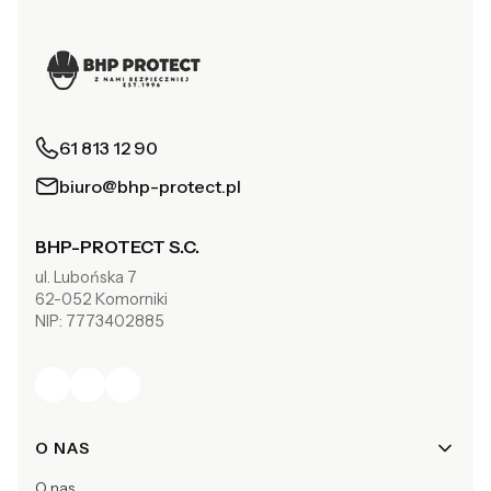
61 813 12 90
biuro@bhp-protect.pl
BHP-PROTECT S.C.
ul. Lubońska 7
62-052 Komorniki
NIP: 7773402885
Linki w stopce
O NAS
O nas