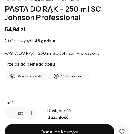
PASTA DO RĄK - 250 ml SC
Johnson Professional
Cena
54,84 zł
Czas wysyłki:
48 godzin
PASTA DO RĄK - 250 ml SC Johnson Professional
Przejdź do pełnego opisu
Wysoka jakość
14 dni na zwrot
Ilość
Dostępność:
szt.
duża ilość
Dodaj do koszyka