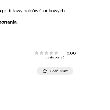
 u podstawy palców środkowych,
konania.
0.00
Liczba ocen: 0
Oceń i opisz