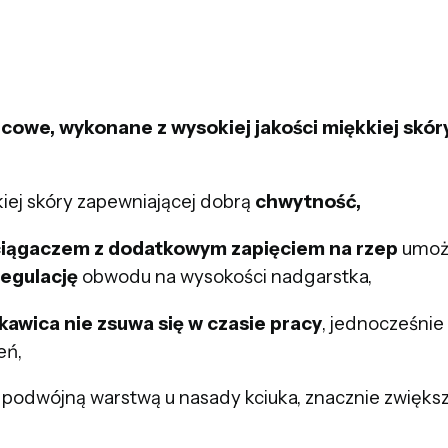
cowe, wykonane z wysokiej jakości
miękkiej s
kór
iej skóry zapewniającej dobrą
chwytność,
ągaczem z dodatkowym zapięciem na rzep
umoż
egulację
obwodu na wysokości nadgarstka,
kawica nie zsuwa się w czasie pracy
, jednocześni
eń,
podwójną warstwą u nasady kciuka, znacznie zwiększ