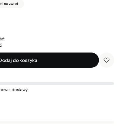
dni na zwrot
ść:
ć
Dodaj do koszyka
mowej dostawy