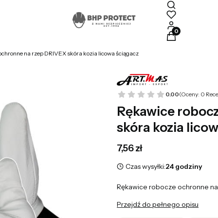
Produkty w kosz
ochronne na rzep DRIVEX skóra kozia licowa ściągacz
0.00
(Oceny: 0 Rece
Rękawice roboc
skóra kozia lico
Cena
7,56 zł
Czas wysyłki:
24 godziny
Rękawice robocze ochronne na 
Przejdź do pełnego opisu