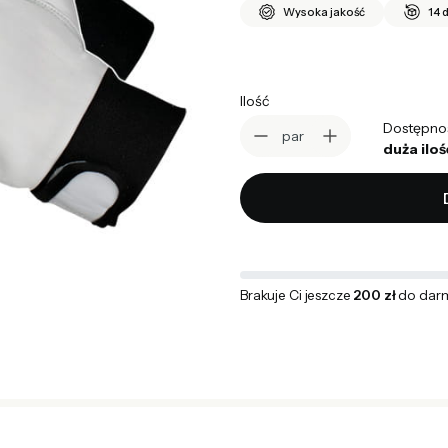
Wysoka jakość
14 
Ilość
Dostępno
par
duża iloś
Brakuje Ci jeszcze
200 zł
do dar