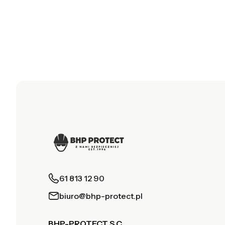
61 813 12 90
biuro@bhp-protect.pl
BHP-PROTECT S.C.