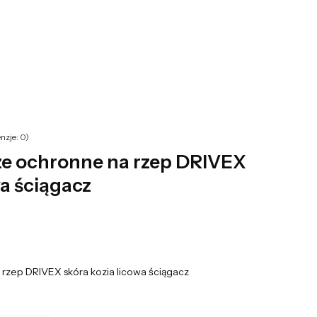
yku: 0. Zobacz szczegóły
nzje: 0)
ze ochronne na rzep DRIVEX
wa ściągacz
rzep DRIVEX skóra kozia licowa ściągacz