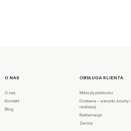
Linki w stopce
O NAS
OBSŁUGA KLIENTA
O nas
Metody płatności
Kontakt
Dostawa – warunki, koszty i
realizacji
Blog
Reklamacje
Zwroty