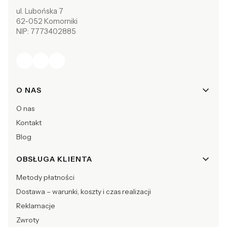
ul. Lubońska 7
62-052 Komorniki
NIP: 7773402885
Linki w stopce
O NAS
O nas
Kontakt
Blog
OBSŁUGA KLIENTA
Metody płatności
Dostawa – warunki, koszty i czas realizacji
Reklamacje
Zwroty