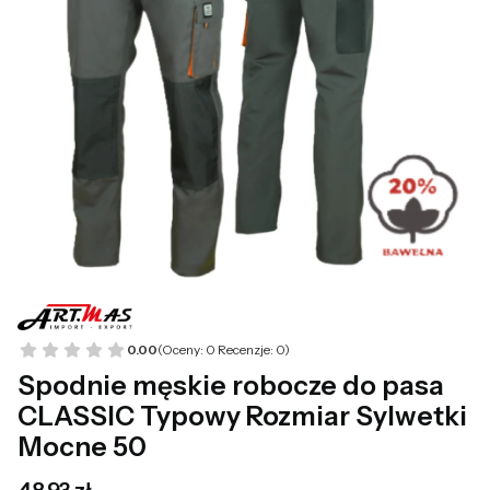
0.00
(Oceny: 0 Recenzje: 0)
Spodnie męskie robocze do pasa
CLASSIC Typowy Rozmiar Sylwetki
Mocne 50
Cena
48,93 zł