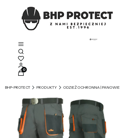
Otwórz wyszukiwarkę
Produkty w koszyku: 0. Zobacz szczegóły
BHP-PROTECT
PRODUKTY
ODZIEŻ OCHRONNA | PANOWIE