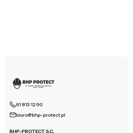
61 813 12 90
biuro@bhp-protect.pl
BHP-PROTECT S.C.