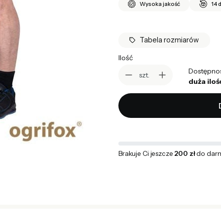
Wysoka jakość
14 
Tabela rozmiarów
Ilość
Dostępno
szt.
duża iloś
Brakuje Ci jeszcze
200 zł
do dar