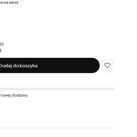
dni na zwrot
ść:
ć
Dodaj do koszyka
mowej dostawy