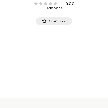
0.00
Liczba ocen: 0
Oceń i opisz