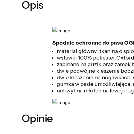
Opis
Spodnie ochronne do pasa OGR
materiał główny: tkanina o sp
wstawki 100% poliester Oxfor
zapinane na guzik oraz zamek 
dwie podwójne kieszenie boczn
dwie kieszenie na nogawkach, 
gumka w pasie umożliwiająca 
uchwyt na młotek na lewej no
Opinie