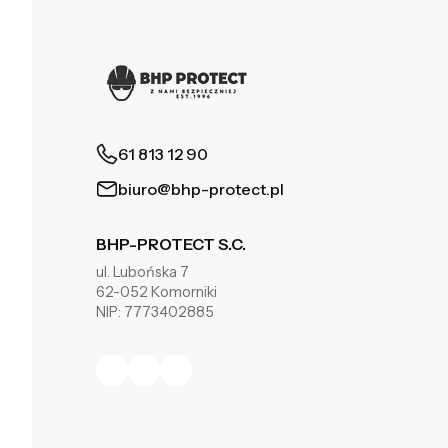
61 813 12 90
biuro@bhp-protect.pl
BHP-PROTECT S.C.
ul. Lubońska 7
62-052 Komorniki
NIP: 7773402885