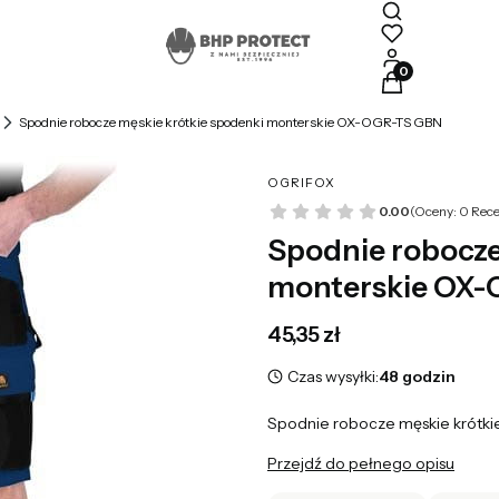
Produkty w kosz
Spodnie robocze męskie krótkie spodenki monterskie OX-OGR-TS GBN
OGRIFOX
0.00
(Oceny: 0 Rece
Spodnie robocze
monterskie OX
Cena
45,35 zł
Czas wysyłki:
48 godzin
Spodnie robocze męskie krótk
Przejdź do pełnego opisu