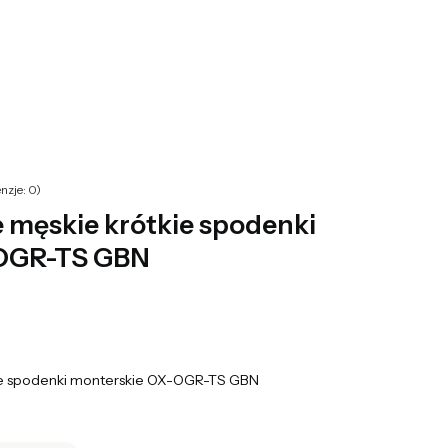
yku: 0. Zobacz szczegóły
nzje: 0)
 męskie krótkie spodenki
-OGR-TS GBN
ie spodenki monterskie OX-OGR-TS GBN