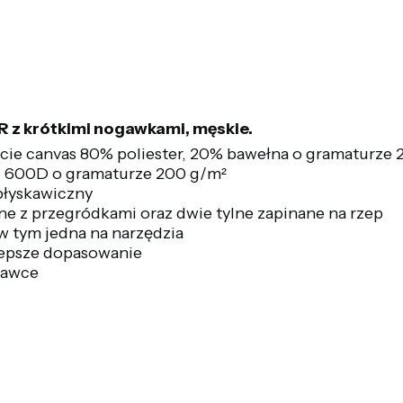
 z krótkimi nogawkami, męskie.
locie canvas 80% poliester, 20% bawełna o gramaturze
d 600D o gramaturze 200 g/m²
błyskawiczny
e z przegródkami oraz dwie tylne zapinane na rzep
w tym jedna na narzędzia
lepsze dopasowanie
gawce