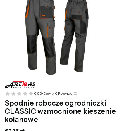
0.00
(Oceny: 0 Recenzje: 0)
Spodnie robocze ogrodniczki
CLASSIC wzmocnione kieszenie
kolanowe
Cena
62,76 zł