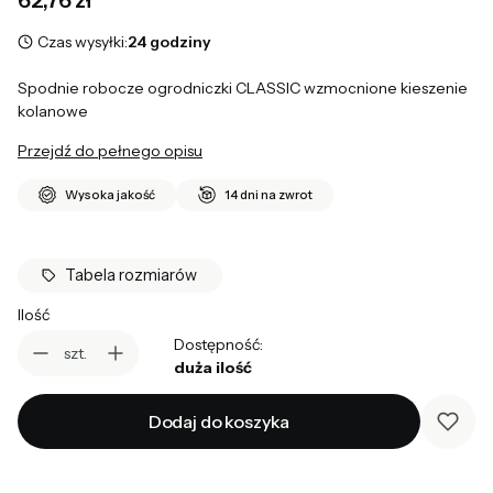
Czas wysyłki:
24 godziny
Spodnie robocze ogrodniczki CLASSIC wzmocnione kieszenie
kolanowe
Przejdź do pełnego opisu
Wysoka jakość
14 dni na zwrot
Tabela rozmiarów
Ilość
Dostępność:
szt.
duża ilość
Dodaj do koszyka