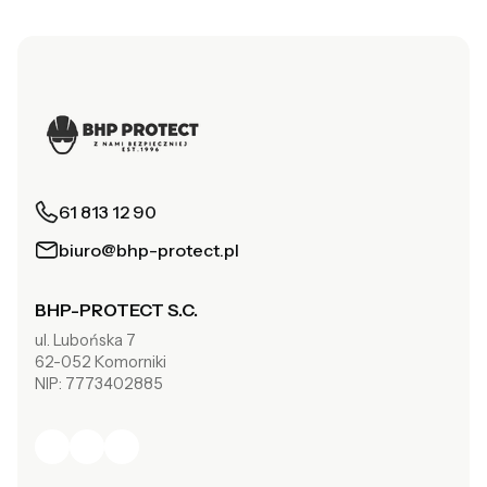
61 813 12 90
biuro@bhp-protect.pl
BHP-PROTECT S.C.
ul. Lubońska 7
62-052 Komorniki
NIP: 7773402885