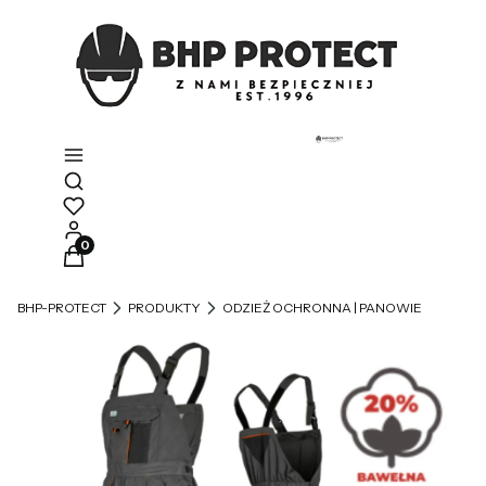
Otwórz wyszukiwarkę
Produkty w koszyku: 0. Zobacz szczegóły
BHP-PROTECT
PRODUKTY
ODZIEŻ OCHRONNA | PANOWIE