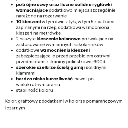
potrójne szwy oraz liczne solidne ryglówki
wzmacniajace
dodatkowo miejsca szczególnie
narażone na rozerwanie
10 kieszeni
w tym dwie z tyłu, w tym 5 z patkami
zapinanymi na rzep, dodatkowa wzmocniona
kieszeń na metrówke.
2 naszyte
kieszenie kolanowe
pozwalajace na
zastosowanie wymiennych nakolanników
dodatkowe
wzmocnienia kieszeni
zabezpieczające je przed przebiciem ostrymi
przedmiotami z tkaniny poliestrowej 600d.
szerokie szelki ze ścisłą gumą
i solidnymi
klamrami
bardzo niska kurczliwość
, nawet po
wielokrotnym praniu
stabilność koloru
Kolor: grafitowy z dodatkami w kolorze pomarańczowym
i czarnym